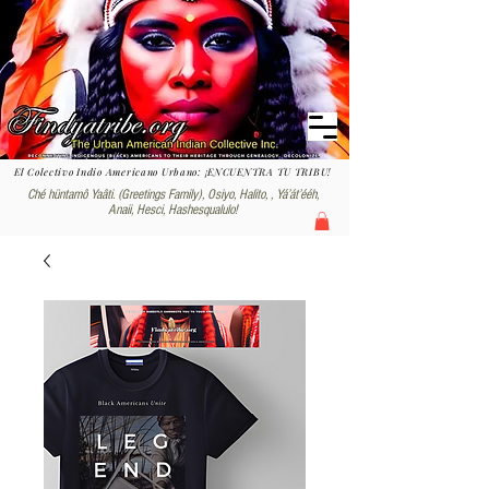
El Colectivo Indio Americano Urbano: ¡ENCUENTRA TU TRIBU!
Ché hüntamô Yaâti. (Greetings Family), Osiyo, Halito, , Yáʼátʼééh,
Anaii, Hesci, Hashesqualulo!